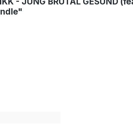
IKK - JUNG BRUTAL GESUND (fe
ndle"