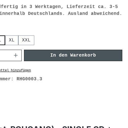
fertig in 3 Werktagen, Lieferzeit ca. 3-5
innerhalb Deutschlands. Ausland abweichend.
swählen
L
XL
XXL
t Anzahl: Gib den gewünschten We
In den Warenkorb
ettel hinzufügen
ummer:
RHG0003.3