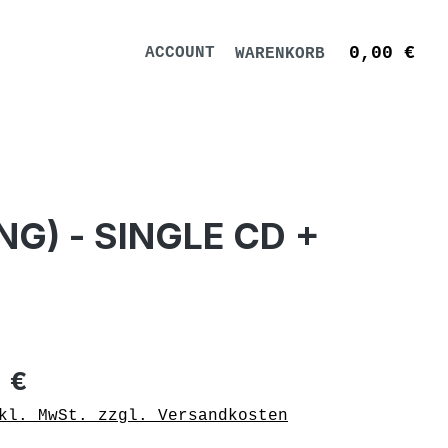
0,00 €
WAR
G) - SINGLE CD +
 Preis:
 €
kl. MwSt. zzgl. Versandkosten