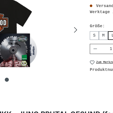
Versand
Werktage 
au
Größe:
S
M
Produk
Zum Merkz
Produktn