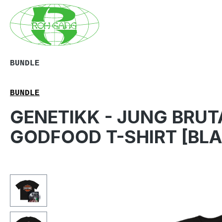
m Hauptinhalt springen
Zur Suche springen
Zur Hauptnavigation springen
BUNDLE
BUNDLE
GENETIKK - JUNG BRUTA
GODFOOD T-SHIRT [BLA
Bildergalerie überspringen